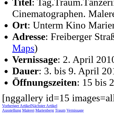
Titel
: Tag.Traum.Tänzeri
Cinematographen. Malere
Ort
: Unterm Kino Marie
Adresse
: Freiberger Str
Maps
)
Vernissage
: 2. April 20
Dauer
: 3. bis 9. April 2
Öffnungszeiten
: 15 bis 
[nggallery id=15 images=al
Vorheriger Artikel
Nächster Artikel
Ausstellung
Malerei
Marienberg
Traum
Vernissage